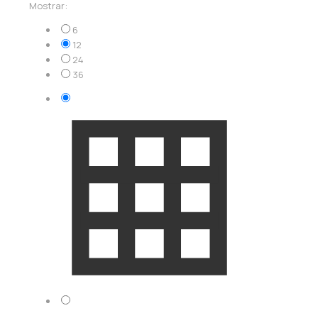
Mostrar:
6
12
24
36