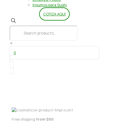
Insumos para Sushi
COTIZA AQUÍ
✕
0
Bolsa basura 90×120 (10 un)
Free shipping
from $50