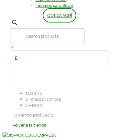
Insumos para Sushi
COTIZA AQUÍ
✕
0
1
Carrito
2
Finalizar compra
3
Pedido
Tu carrito está vacío.
Volver a la tienda