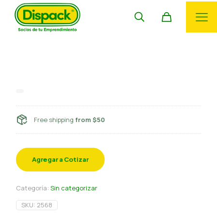
Vaso polipapel para frio 16 oz
c/tapa Tuguo
Free shipping
from $50
Agregar a Cotizar
Categoría:
Sin categorizar
SKU:
2568