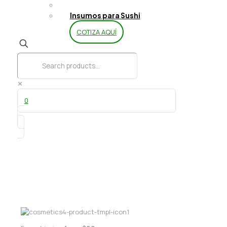
Limpieza y Aseo
Insumos para Sushi
COTIZA AQUÍ
✕
0
Fajita Wraps 8 und XL Integral (23 CM)