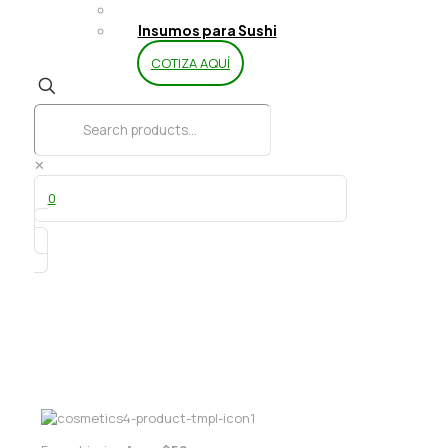
Limpieza y Aseo
Insumos para Sushi
COTIZA AQUÍ
✕
0
Servilleta coctel 200 un Regio