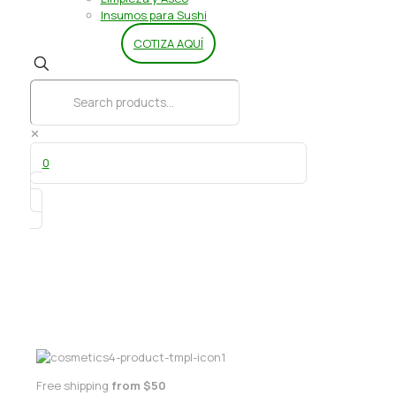
Insumos para Sushi
COTIZA AQUÍ
✕
0
Puralix Bidon 10 lts
Free shipping
from $50