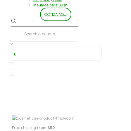
Insumos para Sushi
COTIZA AQUÍ
✕
0
Mixo Plus 3 kg
Free shipping
from $50