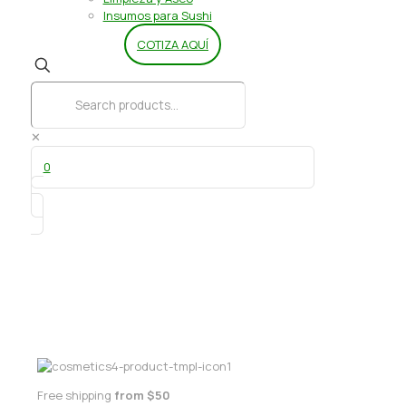
Insumos para Sushi
COTIZA AQUÍ
✕
0
Papel Duo Fresh 100 un Delivery
Free shipping
from $50