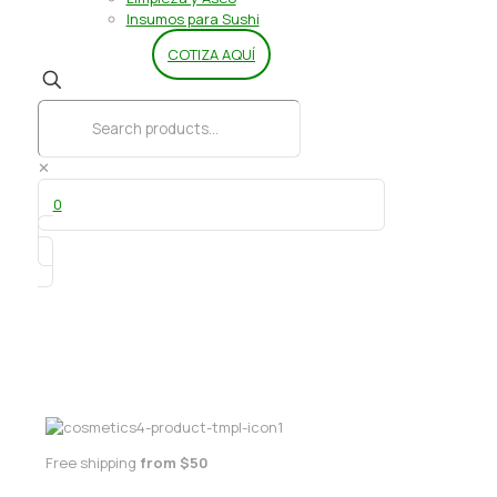
Insumos para Sushi
COTIZA AQUÍ
✕
0
Mantecol 41 grs
Free shipping
from $50