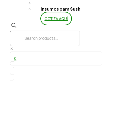
Limpieza y Aseo
Insumos para Sushi
COTIZA AQUÍ
✕
0
Exhibidor Torta Plastico 28