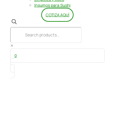
Insumos para Sushi
COTIZA AQUÍ
✕
0
Esencia vainilla 25 gr
Guttche