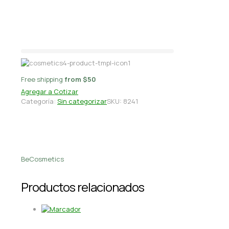
kg Puravida/El
Jardin/Novafruta
Free shipping
from $50
Agregar a Cotizar
Categoría:
Sin categorizar
SKU:
8241
BeCosmetics
Productos relacionados