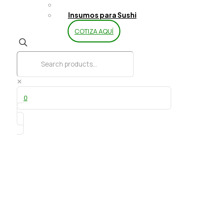
Limpieza y Aseo
Insumos para Sushi
COTIZA AQUÍ
✕
0
Durazno mitades galon 3