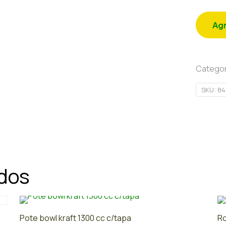
Agr
Categor
SKU:
84
ados
Pote bowl kraft 1300 cc c/tapa
Ro