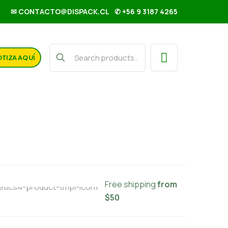
✉ CONTACTO@DISPACK.CL
✆ +56 9 3187 4265
TIZA AQUÍ
entrado Piña MF 5 lts
Free shipping
from
$50