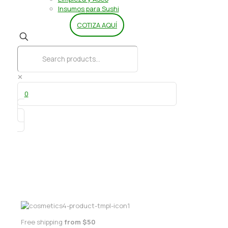
Insumos para Sushi
COTIZA AQUÍ
✕
0
Colorante Gel Blanco 30 grs
Free shipping
from $50