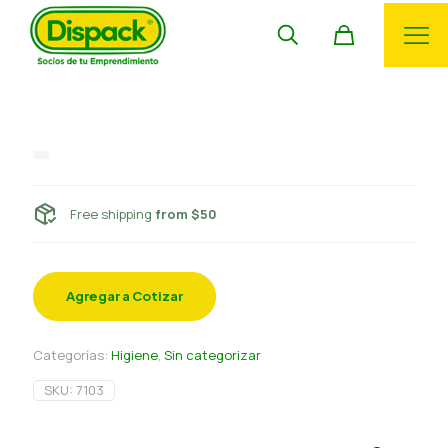
Car shampoo deinsur 900 cc
Free shipping
from $50
Agregar a Cotizar
Categorías:
Higiene
,
Sin categorizar
SKU:
7103