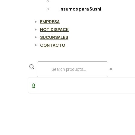
Limpieza y Aseo
Insumos para Sushi
EMPRESA
NOTIDISPACK
SUCURSALES
CONTACTO
✕
0
Caja Pollo/Papa Kraft AG chica