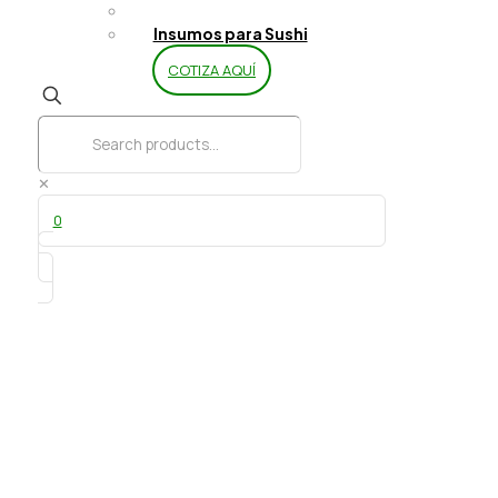
Limpieza y Aseo
Insumos para Sushi
COTIZA AQUÍ
✕
0
Caja kraft DSPC 1500 ml