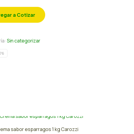
egar a Cotizar
ía:
Sin categorizar
76
ema sabor esparragos 1 kg Carozzi