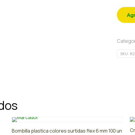
Agr
Categor
SKU:
82
ados
Cr
Bombilla plastica colores surtidas flex 6 mm 100 un