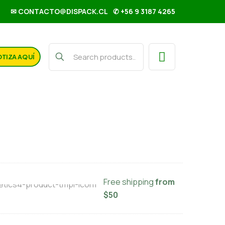
✉ CONTACTO@DISPACK.CL
✆ +56 9 3187 4265
TIZA AQUÍ
ito mini Hoja 45 und SCR
Free shipping
from
$50