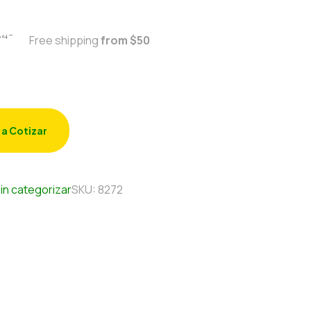
Free shipping
from $50
 a Cotizar
in categorizar
SKU:
8272