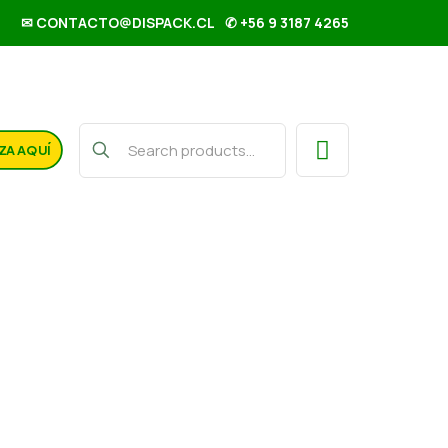
✉ CONTACTO@DISPACK.CL
✆ +56 9 3187 4265
ZA AQUÍ
o grande 20 und SCR