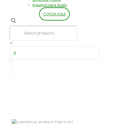
Insumos para Sushi
COTIZA AQUÍ
✕
0
Bombon Lexus