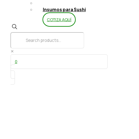
Limpieza y Aseo
Insumos para Sushi
COTIZA AQUÍ
✕
0
Bolsa Zipper 15×16 cm 100