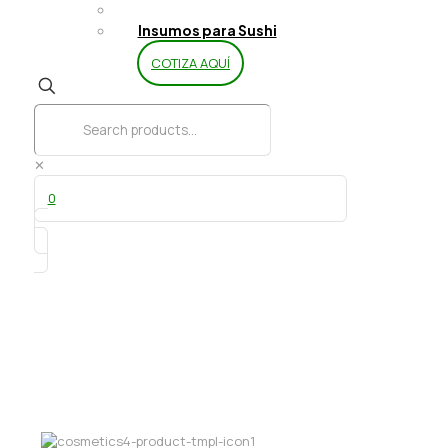
Limpieza y Aseo
Insumos para Sushi
COTIZA AQUÍ
✕
0
Bolsa Kraft c/manilla riñon 32x32x18
Eco