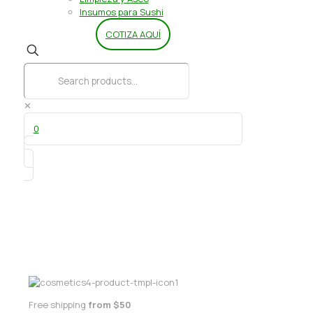
Insumos para Sushi
COTIZA AQUÍ
✕
0
Bolsa Hielo 20×40 100 und
Free shipping
from $50