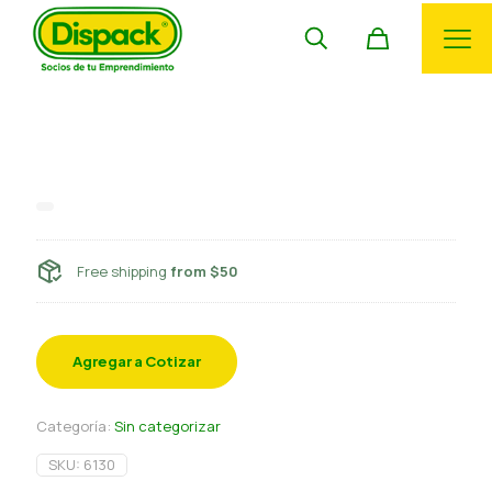
Bolsa 30×40 sellado al vacio 100
und
Free shipping
from $50
Agregar a Cotizar
Categoría:
Sin categorizar
SKU:
6130