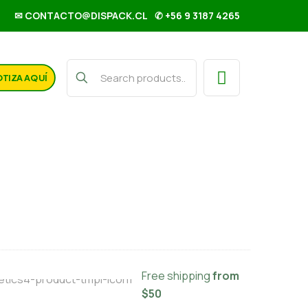
✉ CONTACTO@DISPACK.CL
✆ +56 9 3187 4265
TIZA AQUÍ
rbonato de Sodio 500 gr
rmet
Free shipping
from
$50