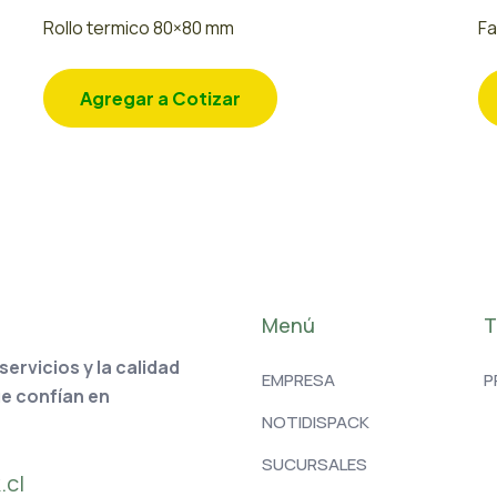
Rollo termico 80×80 mm
Fa
Agregar a Cotizar
Menú
T
rvicios y la calidad
EMPRESA
P
ue confían en
NOTIDISPACK
SUCURSALES
.cl