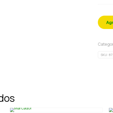
Agr
Categor
SKU:
87
ados