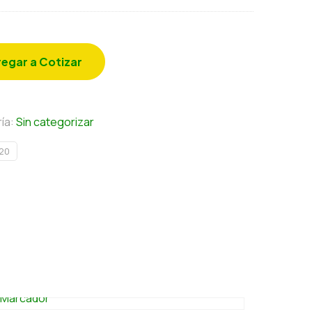
egar a Cotizar
ía:
Sin categorizar
20