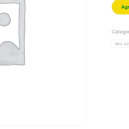
Agr
Categor
SKU:
42