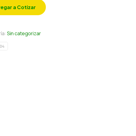
egar a Cotizar
ía:
Sin categorizar
04