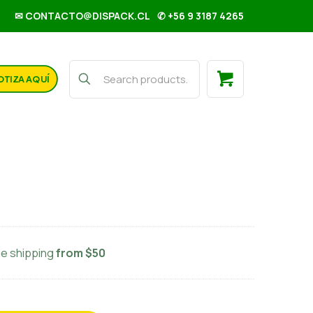
✉ CONTACTO@DISPACK.CL
✆ +56 9 3187 4265
OTIZA AQUÍ
eja rect n°4
ee shipping
from $50