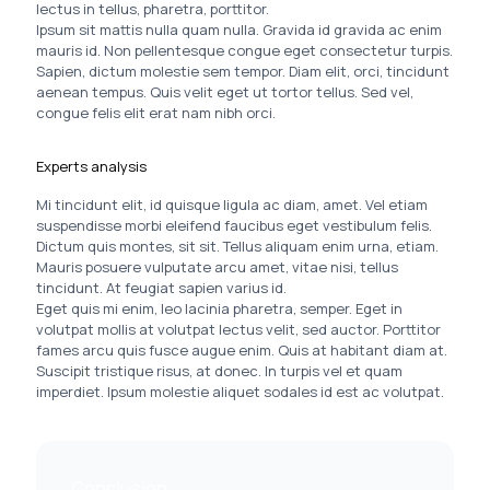
lectus in tellus, pharetra, porttitor.
Ipsum sit mattis nulla quam nulla. Gravida id gravida ac enim
mauris id. Non pellentesque congue eget consectetur turpis.
Sapien, dictum molestie sem tempor. Diam elit, orci, tincidunt
aenean tempus. Quis velit eget ut tortor tellus. Sed vel,
congue felis elit erat nam nibh orci.
Experts analysis
Mi tincidunt elit, id quisque ligula ac diam, amet. Vel etiam
suspendisse morbi eleifend faucibus eget vestibulum felis.
Dictum quis montes, sit sit. Tellus aliquam enim urna, etiam.
Mauris posuere vulputate arcu amet, vitae nisi, tellus
tincidunt. At feugiat sapien varius id.
Eget quis mi enim, leo lacinia pharetra, semper. Eget in
volutpat mollis at volutpat lectus velit, sed auctor. Porttitor
fames arcu quis fusce augue enim. Quis at habitant diam at.
Suscipit tristique risus, at donec. In turpis vel et quam
imperdiet. Ipsum molestie aliquet sodales id est ac volutpat.
Conclusion