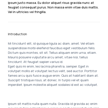
ipsum justo massa. Eu dolor aliquet risus gravida nunc at
feugiat consequat purus. Non massa enim vitae duis mattis.
Vel in ultricies vel fringilla.
Introduction
Mi tincidunt elit, id quisque ligula ac diam, amet. Vel etiam
suspendisse morbi eleifend faucibus eget vestibulum felis.
Dictum quis montes, sit sit. Tellus aliquam enim urna, etiam.
Mauris posuere vulputate arcu amet, vitae nisi, tellus
tincidunt. At feugiat sapien varius id.
Eget quis mi enim, leo lacinia pharetra, semper. Eget in
volutpat mollis at volutpat lectus velit, sed auctor. Porttitor
fames arcu quis fusce augue enim. Quis at habitant diam at.
Suscipit tristique risus, at donec. In turpis vel et quam
imperdiet. Ipsum molestie aliquet sodales id est ac volutpat.
Ipsum sit mattis nulla quam nulla. Gravida id gravida ac enim