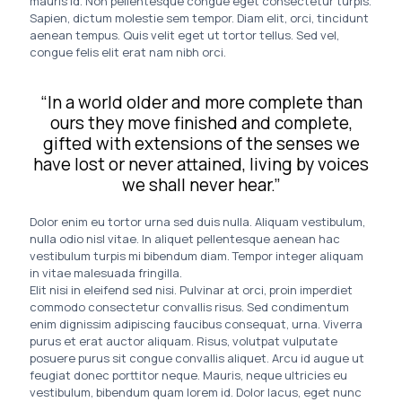
mauris id. Non pellentesque congue eget consectetur turpis.
Sapien, dictum molestie sem tempor. Diam elit, orci, tincidunt
aenean tempus. Quis velit eget ut tortor tellus. Sed vel,
congue felis elit erat nam nibh orci.
“In a world older and more complete than
ours they move finished and complete,
gifted with extensions of the senses we
have lost or never attained, living by voices
we shall never hear.”
Dolor enim eu tortor urna sed duis nulla. Aliquam vestibulum,
nulla odio nisl vitae. In aliquet pellentesque aenean hac
vestibulum turpis mi bibendum diam. Tempor integer aliquam
in vitae malesuada fringilla.
Elit nisi in eleifend sed nisi. Pulvinar at orci, proin imperdiet
commodo consectetur convallis risus. Sed condimentum
enim dignissim adipiscing faucibus consequat, urna. Viverra
purus et erat auctor aliquam. Risus, volutpat vulputate
posuere purus sit congue convallis aliquet. Arcu id augue ut
feugiat donec porttitor neque. Mauris, neque ultricies eu
vestibulum, bibendum quam lorem id. Dolor lacus, eget nunc