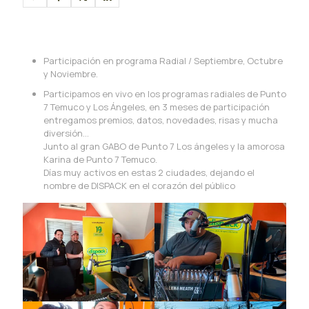
Participación en programa Radial / Septiembre, Octubre
y Noviembre.
Participamos en vivo en los programas radiales de Punto
7 Temuco y Los Ángeles, en 3 meses de participación
entregamos premios, datos, novedades, risas y mucha
diversión…
Junto al gran GABO de Punto 7 Los ángeles y la amorosa
Karina de Punto 7 Temuco.
Días muy activos en estas 2 ciudades, dejando el
nombre de DISPACK en el corazón del público