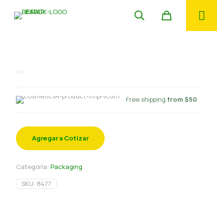
Vaso trans 770 cc PP
Free shipping
from $50
Agregar a Cotizar
Categoría:
Packaging
SKU:
8477