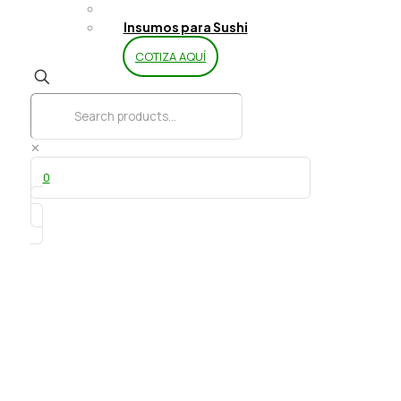
Limpieza y Aseo
Insumos para Sushi
COTIZA AQUÍ
✕
0
Toalla Win junior 100 mts