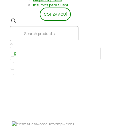
Insumos para Sushi
COTIZA AQUÍ
✕
0
Toalla papel Ovella 2×200 mt Doble
hoja