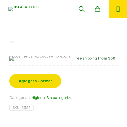
Toalla papel Ovella 2×190 mt
Free shipping
from $50
Agregar a Cotizar
Categorías:
Higiene
,
Sin categorizar
SKU:
5326