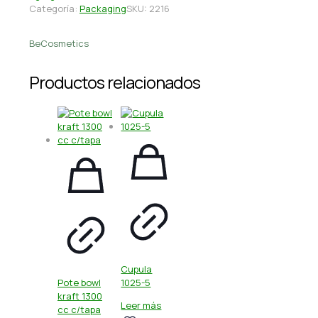
Categoría:
Packaging
SKU:
2216
BeCosmetics
Productos relacionados
Cupula
Pote bowl
1025-5
kraft 1300
Leer más
cc c/tapa