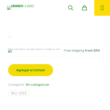
Tapa salsero 1 oz 100 un DK
Free shipping
from $50
Agregar a Cotizar
Categoría:
Sin categorizar
SKU:
2333