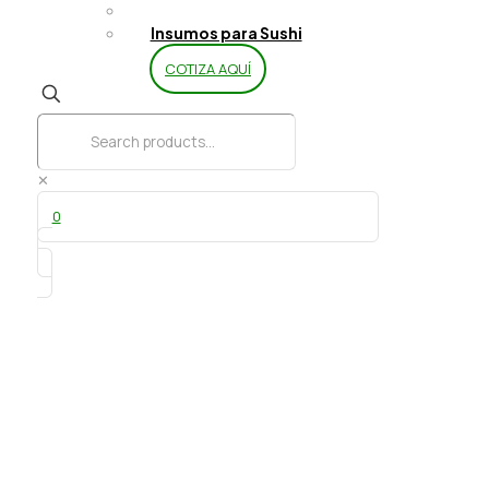
Limpieza y Aseo
Insumos para Sushi
COTIZA AQUÍ
✕
0
Salsero 2 oz 100 un DK