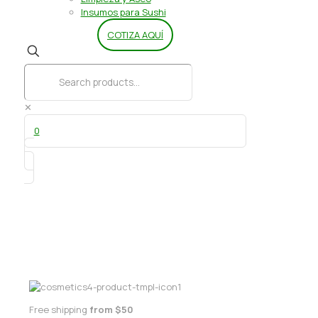
Insumos para Sushi
COTIZA AQUÍ
✕
0
Sabanilla Ovella/Damax 2×48 mt
Free shipping
from $50