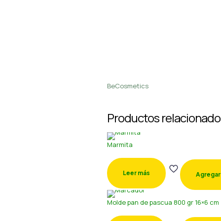
BeCosmetics
Productos relacionado
Marmita
Leer más
Agregar 
Molde pan de pascua 800 gr 16×6 cm