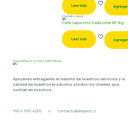
Leer más
Agregar 
Cafe capuccino tradicional MF 1kg
Leer más
Agregar 
Apoyando entregando el máximo de nuestros servicios y la
calidad de nuestros productos a todos los clientes que
confían en nosotros.
+56 9 3187 4265
o
contacto@dispack.cl