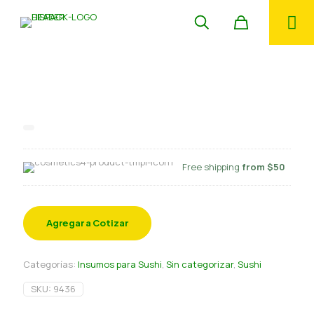
Queso crema Baking Cheeze 1.36
kg
Free shipping
from $50
Agregar a Cotizar
Categorías:
Insumos para Sushi
,
Sin categorizar
,
Sushi
SKU:
9436