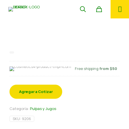
Pulpa de Lucuma S/Peruano – 500
grs.
Free shipping
from $50
Agregar a Cotizar
Categoría:
Pulpas y Jugos
SKU:
9206