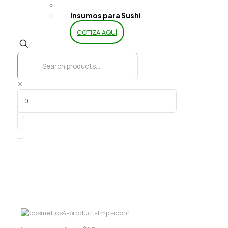
Limpieza y Aseo
Insumos para Sushi
COTIZA AQUÍ
✕
0
Producto