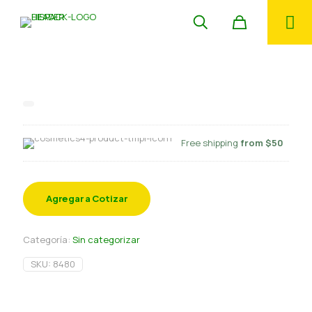
Pote poli popcorn 170 oz
Free shipping
from $50
Agregar a Cotizar
Categoría:
Sin categorizar
SKU:
8480