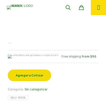
Porta Cupcake Kraft 6 cav
c/ventana
Free shipping
from $50
Agregar a Cotizar
Categoría:
Sin categorizar
SKU:
8006