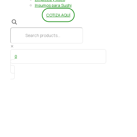
Insumos para Sushi
COTIZA AQUÍ
✕
0
Polvo Nacarado Rosado