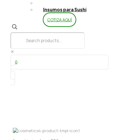
Limpieza y Aseo
Insumos para Sushi
COTIZA AQUÍ
✕
0
Pliego papel mantequilla 10 un EDP