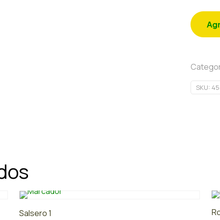
Agr
Categor
SKU:
45
ados
Ro
Salsero 1