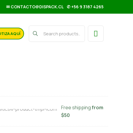
✉ CONTACTO@DISPACK.CL
✆ +56 9 3187 4265
TIZA AQUÍ
o plast 170 mm
Free shipping
from
$50