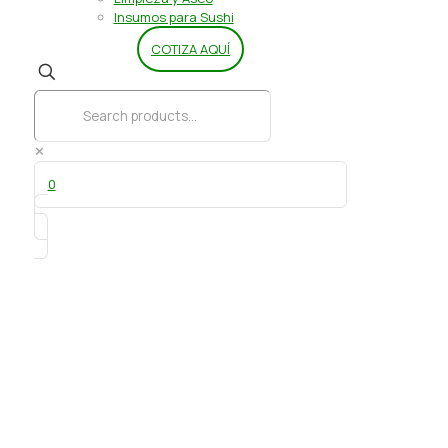
Insumos para Sushi
COTIZA AQUÍ
✕
0
Plato carton vn N