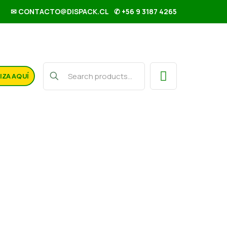
✉ CONTACTO@DISPACK.CL
✆ +56 9 3187 4265
IZA AQUÍ
igienico Ovella 4×500 mt