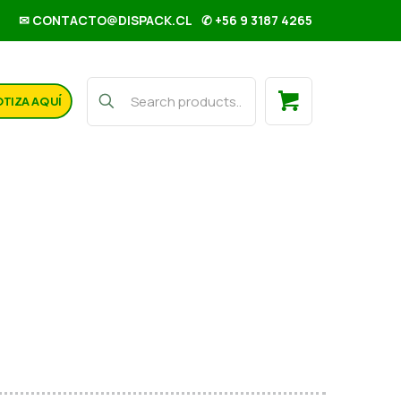
✉ CONTACTO@DISPACK.CL
✆ +56 9 3187 4265
TIZA AQUÍ
ecanico en rollo 690 un
r