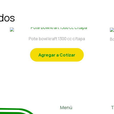
ados
Pote bowl kraft 1300 cc c/tapa
Bo
Agregar a Cotizar
Menú
T