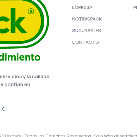
EMPRESA
P
NOTIDISPACK
SUCURSALES
CONTACTO
rvicios y la calidad
ue confían en
.cl
6 Dispack | Todos los Derechos Reservados | Sitio Web desarrolla