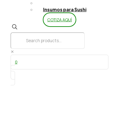
Limpieza y Aseo
Insumos para Sushi
COTIZA AQUÍ
✕
0
Nuez moscada molida 5 gr